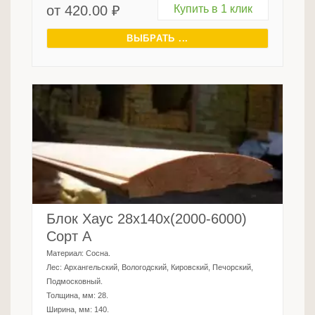
от
420.00
₽
Купить в 1 клик
ВЫБРАТЬ ...
Блок Хаус 28х140х(2000-6000)
Сорт А
Материал:
Сосна
.
Лес:
Архангельский, Вологодский, Кировский, Печорский,
Подмосковный
.
Толщина, мм:
28
.
Ширина, мм:
140
.