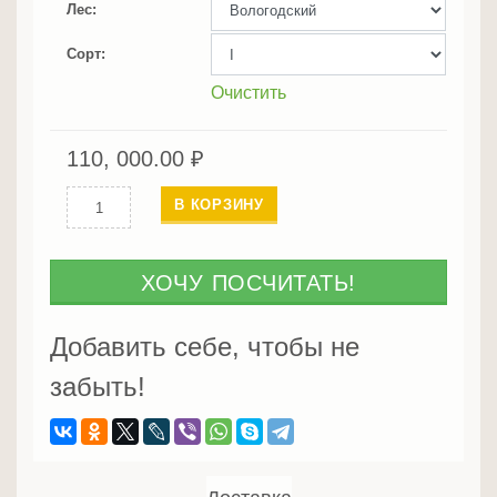
Лес
Сорт
Очистить
110, 000.00
₽
Количество
В КОРЗИНУ
Клееный
брус
из
ХОЧУ ПОСЧИТАТЬ!
лиственницы
Добавить себе, чтобы не
забыть!