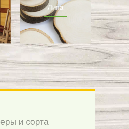
й
Липа
еры и сорта