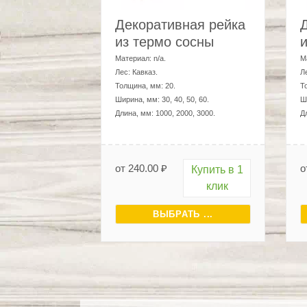
от
240.00
₽
о
Купить в 1
клик
ВЫБРАТЬ ...
Мы продаём пилома
Пиломатериалы
— основа многих жилых
Согласно статистике, большими темпами