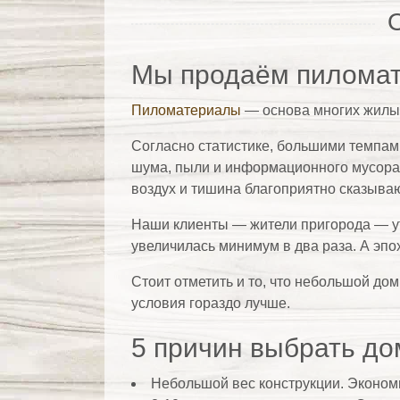
шума, пыли и информационного мусора, 
воздух и тишина благоприятно сказыва
Наши клиенты — жители пригорода — ут
увеличилась минимум в два раза. А эпо
Стоит отметить и то, что небольшой до
условия гораздо лучше.
5 причин выбрать до
Небольшой вес конструкции. Эконом
8-10 недель на строительство. Спуст
Тепло- и энергоэффективность. Низк
Срок службы минимум 50 лет. Хорош
Лучший микроклимат для здоровой ж
режиме.
Какие пиломатериал