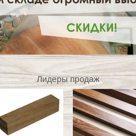
Лидеры продаж
Декоративная рейка
Декоративная рейк
из термо клена
из американского
ореха
атериал:
n/a
.
ес:
Кавказ
.
Материал:
n/a
.
олщина, мм:
20
.
Лес:
n/a
.
ирина, мм:
30, 40, 50, 60
.
Толщина, мм:
20
.
лина, мм:
1000, 2000, 3000
.
Ширина, мм:
30, 40, 50, 60
.