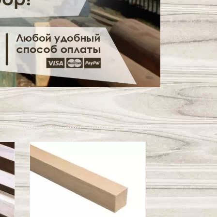
а
Декоративная рейка
из тика
Материал:
n/a
.
Лес:
n/a
.
Толщина, мм:
15
.
Ширина, мм:
30, 40, 50, 60
.
Длина, мм:
1000, 2000, 3000
.