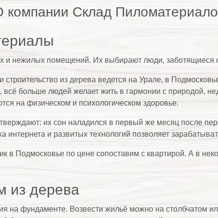
всё больше людей желает жить в гармонии с природой, неда
ются на физическом и психологическом здоровье.
верждают: их сон наладился в первый же месяц после пере
ха интернета и развитых технологий позволяет зарабатыват
мик в Подмосковье по цене сопоставим с квартирой. А в не
м из дерева
ия на фундаменте. Возвести жильё можно на столбчатом ил
я 2-3 месяца вы получите полностью готовый к эксплуатаци
ая теплопроводность дерева позволяет экономит на обогре
ие пиломатериалы прекрасно выдерживают перепады темпе
изни. Влажность и температура в доме, отделанном пилом
ы купить?