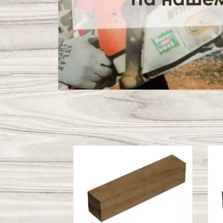
Декоративная рейка
из термо сосны
Материал:
n/a
.
М
Лес:
Кавказ
.
Л
Толщина, мм:
20
.
Т
Ширина, мм:
30, 40, 50, 60
.
Ш
Длина, мм:
1000, 2000, 3000
.
Д