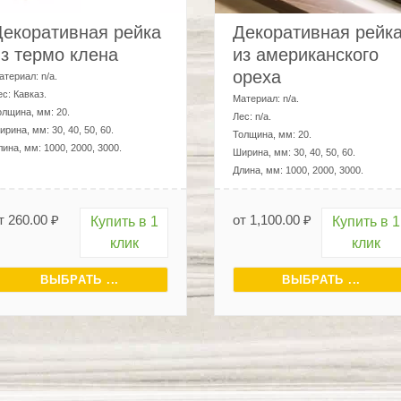
Длина, мм:
1000, 2000, 3000
.
т
260.00
₽
от
1,100.00
₽
Купить в 1
Купить в 1
клик
клик
ВЫБРАТЬ ...
ВЫБРАТЬ ...
О компании Склад Пиломатериало
териалы
 и нежилых помещений. Их выбирают люди, заботящиеся о 
 строительство из дерева ведется на Урале, в Подмосковье