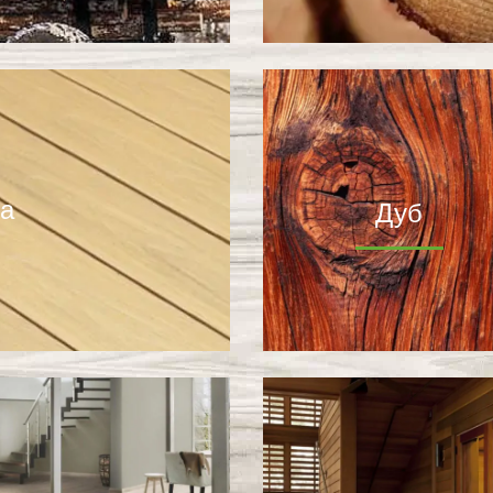
а
Дуб