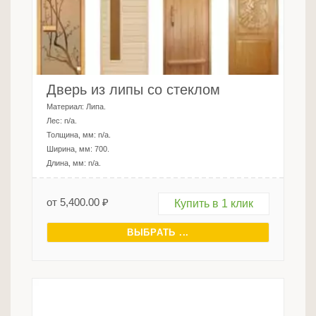
Дверь из липы со стеклом
Материал:
Липа
.
Лес:
n/a
.
Толщина, мм:
n/a
.
Ширина, мм:
700
.
Длина, мм:
n/a
.
от
5,400.00
₽
Купить в 1 клик
ВЫБРАТЬ ...