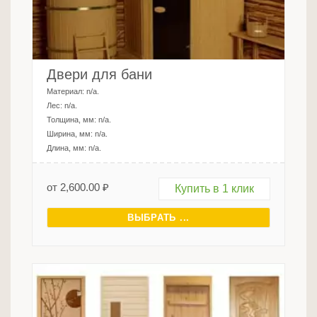
Двери для бани
Материал:
n/a
.
Лес:
n/a
.
Толщина, мм:
n/a
.
Ширина, мм:
n/a
.
Длина, мм:
n/a
.
от
2,600.00
₽
Купить в 1 клик
ВЫБРАТЬ ...