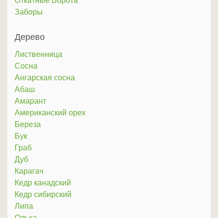
Откатные Ворота
Заборы
Дерево
Лиственница
Сосна
Ангарская сосна
Абаш
Амарант
Американский орех
Береза
Бук
Граб
Дуб
Карагач
Кедр канадский
Кедр сибирский
Липа
Ольха