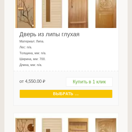
Дверь из липы глухая
Материал:
Липа
.
Лес:
n/a
.
Толщина, мм:
n/a
.
Ширина, мм:
700
.
Длина, мм:
n/a
.
от
4,550.00
₽
Купить в 1 клик
ВЫБРАТЬ ...