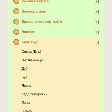
Имитация бруса
Вагонка штиль
Евровагонка (софтлайн)
Вагонка
Блок Хаус
Сосна (Ель)
Лиственница
Дуб
Бук
Ясень
Кедр сибирский
Липа
Ольха