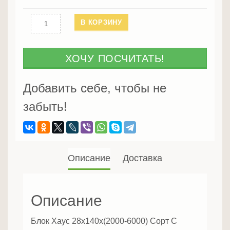
Количество
В КОРЗИНУ
Блок
Хаус
28х140х(2000-
ХОЧУ ПОСЧИТАТЬ!
6000)
Сорт
Добавить себе, чтобы не
С
забыть!
Описание
Доставка
Описание
Блок Хаус 28х140х(2000-6000) Сорт С