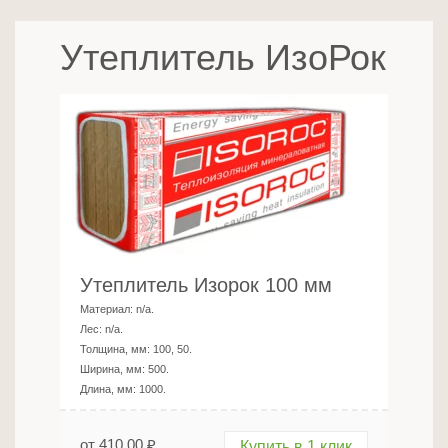
Утеплитель ИзоРок
Утеплитель Изорок 100 мм
Материал:
n/a
.
Лес:
n/a
.
Толщина, мм:
100, 50
.
Ширина, мм:
500
.
Длина, мм:
1000
.
от
410.00
₽
Купить в 1 клик