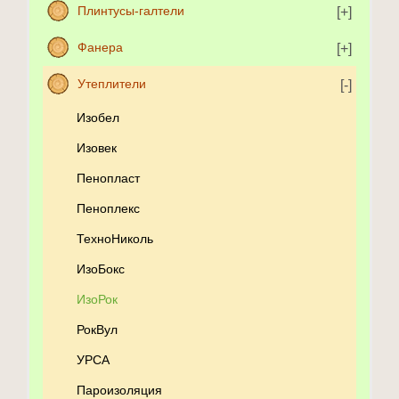
Плинтусы-галтели
Фанера
Утеплители
Изобел
Изовек
Пенопласт
Пеноплекс
ТехноНиколь
ИзоБокс
ИзоРок
РокВул
УРСА
Пароизоляция