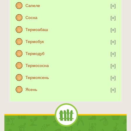
Сапеле
Сосна
Термоабаш
Термобук
Термодуб
Термососна
Термоясень
Ясень