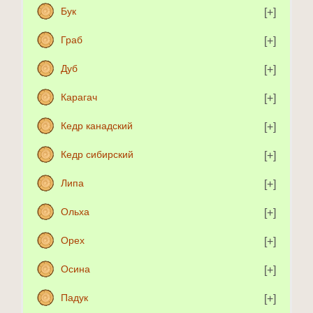
Бук
Граб
Дуб
Карагач
Кедр канадский
Кедр сибирский
Липа
Ольха
Орех
Осина
Падук