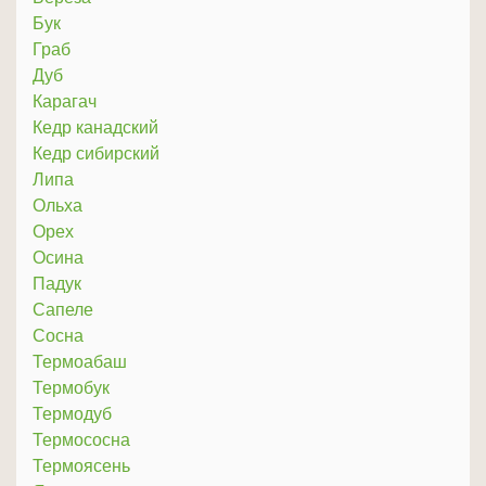
Бук
Граб
Дуб
Карагач
Кедр канадский
Кедр сибирский
Липа
Ольха
Орех
Осина
Падук
Сапеле
Сосна
Термоабаш
Термобук
Термодуб
Термососна
Термоясень