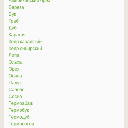
Американский орех
Береза
Бук
Граб
Дуб
Карагач
Кедр канадский
Кедр сибирский
Липа
Ольха
Орех
Осина
Падук
Сапеле
Сосна
Термоабаш
Термобук
Термодуб
Термососна