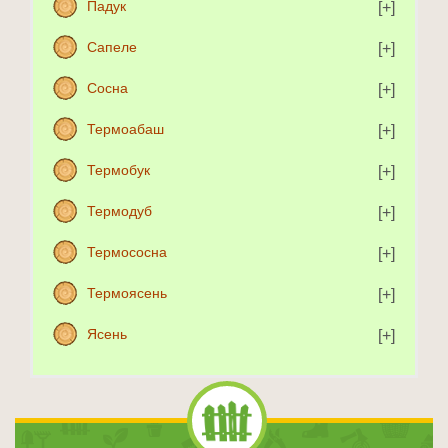
Падук
Сапеле
Сосна
Термоабаш
Термобук
Термодуб
Термососна
Термоясень
Ясень