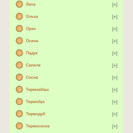
Липа
Ольха
Орех
Осина
Падук
Сапеле
Сосна
Термоабаш
Термобук
Термодуб
Термососна