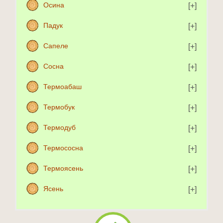
Осина
Падук
Сапеле
Сосна
Термоабаш
Термобук
Термодуб
Термососна
Термоясень
Ясень