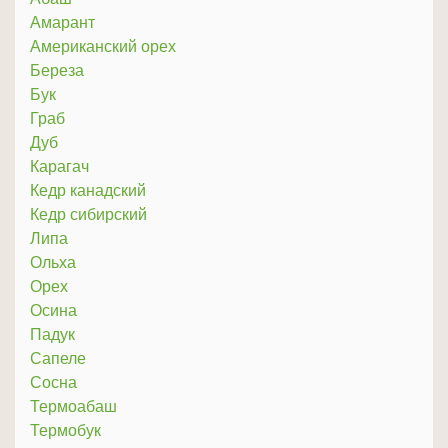
Амарант
Американский орех
Береза
Бук
Граб
Дуб
Карагач
Кедр канадский
Кедр сибирский
Липа
Ольха
Орех
Осина
Падук
Сапеле
Сосна
Термоабаш
Термобук