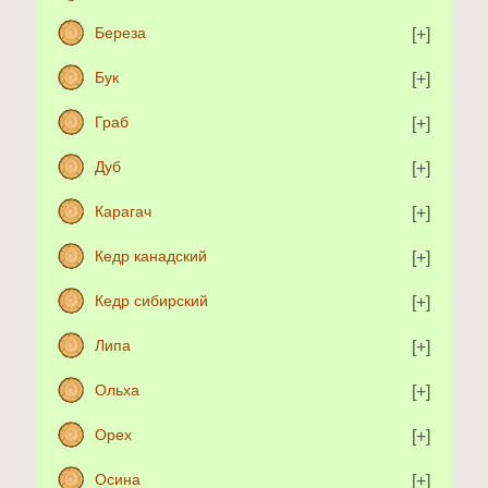
Береза
Бук
Граб
Дуб
Карагач
Кедр канадский
Кедр сибирский
Липа
Ольха
Орех
Осина