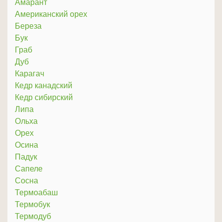
Амарант
Американский орех
Береза
Бук
Граб
Дуб
Карагач
Кедр канадский
Кедр сибирский
Липа
Ольха
Орех
Осина
Падук
Сапеле
Сосна
Термоабаш
Термобук
Термодуб