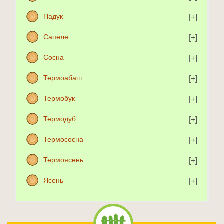
Падук
Сапеле
Сосна
Термоабаш
Термобук
Термодуб
Термососна
Термоясень
Ясень