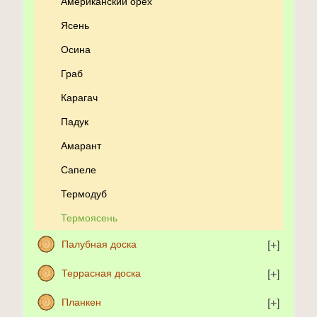
Американский орех
Ясень
Осина
Граб
Карагач
Падук
Амарант
Сапеле
Термодуб
Термоясень
Палубная доска
Террасная доска
Планкен