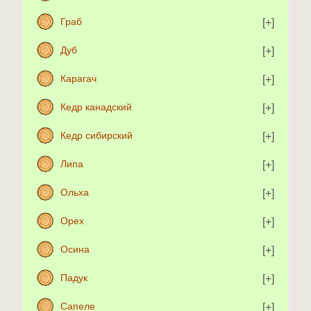
Граб
Дуб
Карагач
Кедр канадский
Кедр сибирский
Липа
Ольха
Орех
Осина
Падук
Сапеле