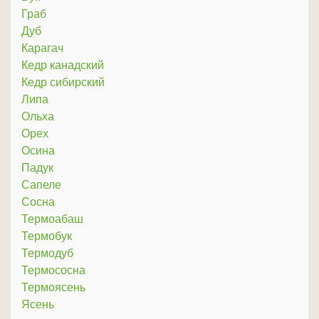
Граб
Дуб
Карагач
Кедр канадский
Кедр сибирский
Липа
Ольха
Орех
Осина
Падук
Сапеле
Сосна
Термоабаш
Термобук
Термодуб
Термососна
Термоясень
Ясень