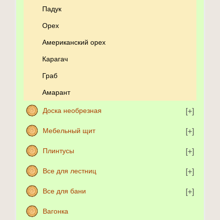
Падук
Орех
Американский орех
Карагач
Граб
Амарант
Доска необрезная
Мебельный щит
Плинтусы
Все для лестниц
Все для бани
Вагонка