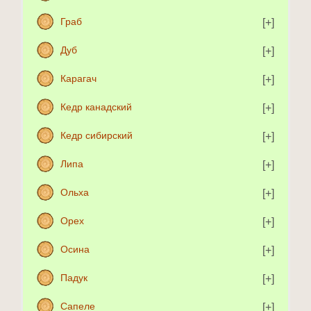
Граб
Дуб
Карагач
Кедр канадский
Кедр сибирский
Липа
Ольха
Орех
Осина
Падук
Сапеле