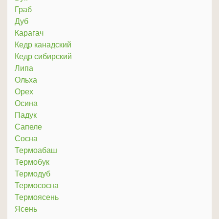
Граб
Дуб
Карагач
Кедр канадский
Кедр сибирский
Липа
Ольха
Орех
Осина
Падук
Сапеле
Сосна
Термоабаш
Термобук
Термодуб
Термососна
Термоясень
Ясень