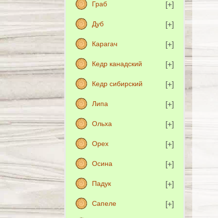
Граб
Дуб
Карагач
Кедр канадский
Кедр сибирский
Липа
Ольха
Орех
Осина
Падук
Сапеле