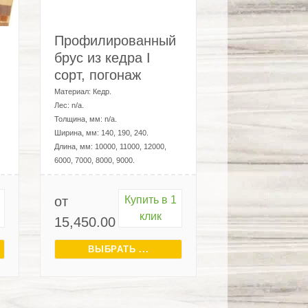
Профилированный
брус из кедра I
сорт, погонаж
Материал:
Кедр
.
Лес:
n/a
.
Толщина, мм:
n/a
.
Ширина, мм:
140, 190, 240
.
Длина, мм:
10000, 11000, 12000,
6000, 7000, 8000, 9000
.
от
Купить в 1
клик
15,450.00
₽
ВЫБРАТЬ ...