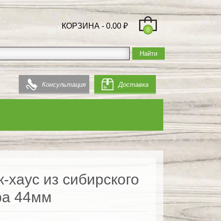
КОРЗИНА -
0.00
₽
0
Консультация
Доставка
-хаус из сибирского
ра 44мм