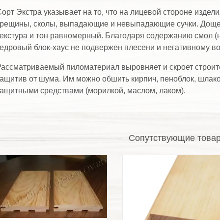
орт Экстра указывает на то, что на лицевой стороне издел
рещины, сколы, выпадающие и невыпадающие сучки. Дощеч
екстура и тон равномерный. Благодаря содержанию смол (н
едровый блок-хаус не подвержен плесени и негативному в
ассматриваемый пиломатериал выровняет и скроет строите
ащитив от шума. Им можно обшить кирпич, пеноблок, шлако
ащитными средствами (морилкой, маслом, лаком).
Сопутствующие това