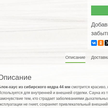
хаус
из
сибир
кедра
Добав
44мм
забыт
Описание
Доставк
Описание
Блок-хаус из сибирского кедра 44 мм
смотрится красиво, 
спользуется для внутренней и внешней отделки. Сауна из 
амочувствие тем, кто страдает заболеваниями дыхательных п
ксплуатации не гниет, сохраняет привлекательный внешний 