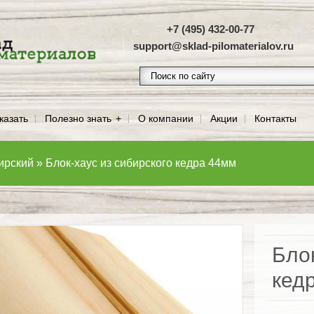
+7 (495) 432-00-77
support@sklad-pilomaterialov.ru
казать
Полезно знать
О компании
Акции
Контакты
ирский
»
Блок-хаус из сибирского кедра 44мм
Блок
кед