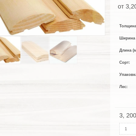
от
3,2
Толщина
Ширина 
Длина (
Сорт
Упаковк
Лес
3, 20
Колич
Блок-