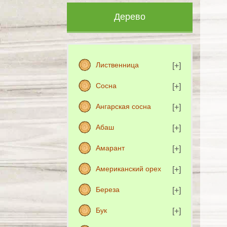
Дерево
Лиственница
Сосна
Ангарская сосна
Абаш
Амарант
Американский орех
Береза
Бук