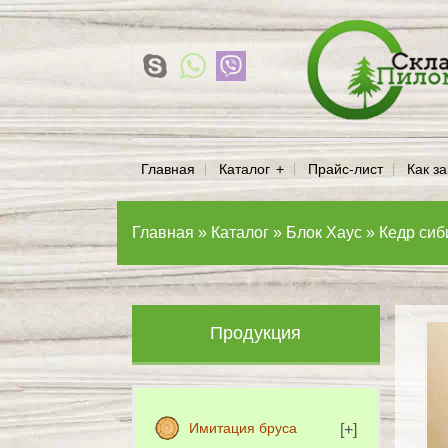
Главная
Каталог
Прайс-лист
Как за
Главная
»
Каталог
»
Блок Хаус
»
Кедр сиб
Продукция
Имитация бруса