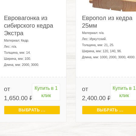
Евровагонка из
Европол из кедра
сибирского кедра
25мм
Экстра
Материал:
n/a
.
Лес:
Иркутский
.
Материал:
Кедр
.
Толщина, мм:
21, 25
.
Лес:
n/a
.
Ширина, мм:
120, 140, 96
.
Толщина, мм:
14
.
Длина, мм:
1000, 2000, 3000, 4000
.
Ширина, мм:
100
.
Длина, мм:
2000, 3000
.
от
Купить в 1
от
Купить в 1
клик
клик
1,650.00
₽
2,400.00
₽
ВЫБРАТЬ ...
ВЫБРАТЬ ...