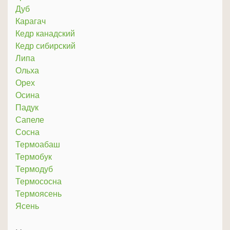
Дуб
Карагач
Кедр канадский
Кедр сибирский
Липа
Ольха
Орех
Осина
Падук
Сапеле
Сосна
Термоабаш
Термобук
Термодуб
Термососна
Термоясень
Ясень