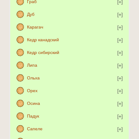
Граб
Дуб
Карагач
Кедр канадский
Кедр сибирский
Липа
Ольха
Орех
Осина
Падук
Сапеле