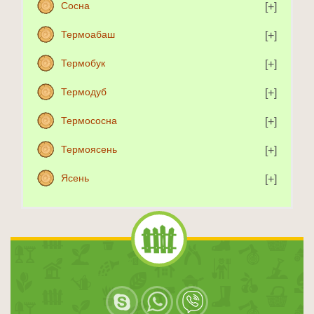
Сосна
Термоабаш
Термобук
Термодуб
Термососна
Термоясень
Ясень