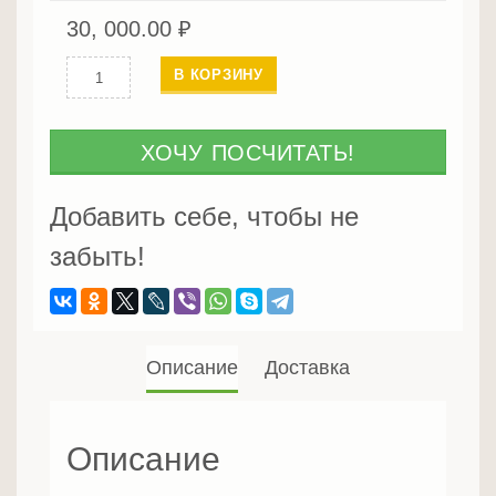
30, 000.00
₽
Количество
В КОРЗИНУ
Брус
обрезной
из
ХОЧУ ПОСЧИТАТЬ!
лиственницы
200мм
Добавить себе, чтобы не
I
забыть!
сорт
Описание
Доставка
Описание