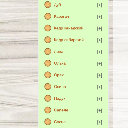
Дуб
Карагач
Кедр канадский
Кедр сибирский
Липа
Ольха
Орех
Осина
Падук
Сапеле
Сосна