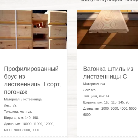
Профилированный
Вагонка штиль из
брус из
лиственницы C
лиственницы I сорт,
Материал:
n/a
.
Лес:
n/a
.
погонаж
Толщина, мм:
14
.
Материал:
Лиственница
.
Ширина, мм:
110, 115, 145, 95
.
Лес:
n/a
.
Длина, мм:
2000, 3000, 4000, 5000,
Толщина, мм:
n/a
.
6000
.
Ширина, мм:
140, 190
.
Длина, мм:
10000, 11000, 12000,
6000, 7000, 8000, 9000
.