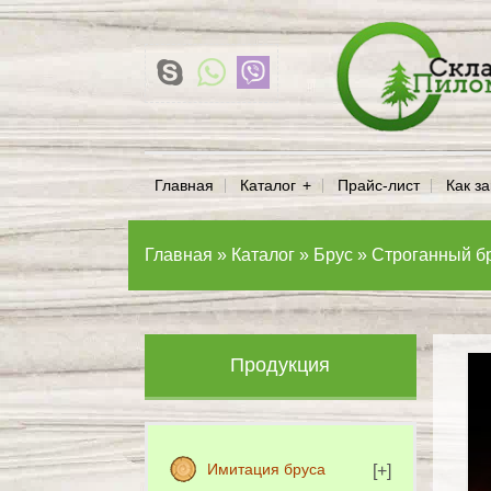
Главная
Каталог
Прайс-лист
Как за
Главная
»
Каталог
»
Брус
»
Строганный б
Продукция
Имитация бруса