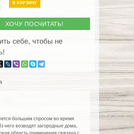
ество
В КОРЗИНУ
анный
ХОЧУ ПОСЧИТАТЬ!
енницы
ить себе, чтобы не
ь!
а
уется большим спросом во время
з него возводят загородные дома,
рокая область применения связана с