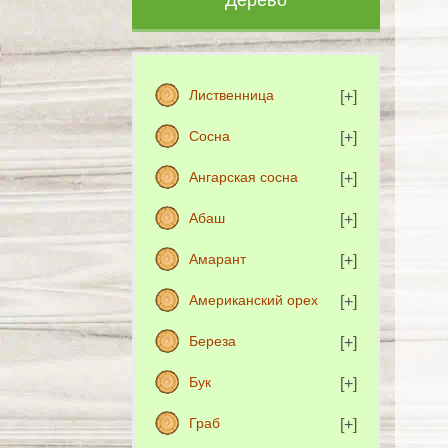
Дерево
Лиственница
Сосна
Ангарская сосна
Абаш
Амарант
Американский орех
Береза
Бук
Граб