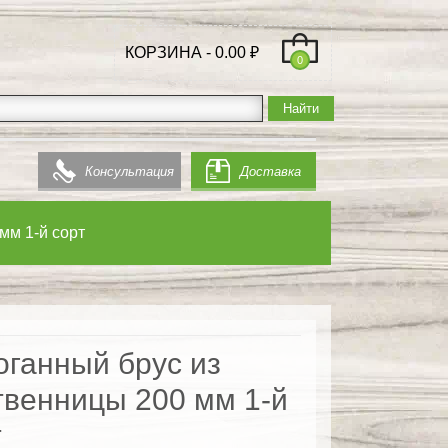
КОРЗИНА -
0.00
₽
0
Консультация
Доставка
мм 1-й сорт
оганный брус из
твенницы 200 мм 1-й
т