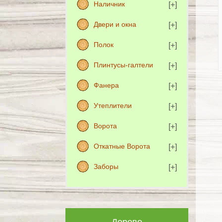
Наличник
Двери и окна
Полок
Плинтусы-галтели
Фанера
Утеплители
Ворота
Откатные Ворота
Заборы