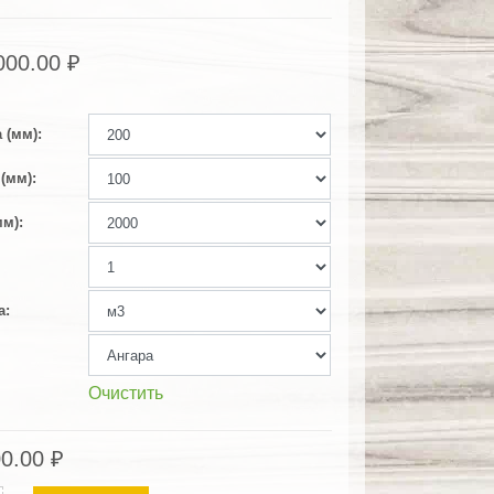
000.00
₽
 (мм)
(мм)
мм)
а
Очистить
00.00
₽