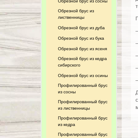
Обрезной брус из сосны
т
Обрезной брус из
лиственницы
П
Обрезной брус из дуба
—
Обрезной брус из бука
—
Обрезной брус из ясеня
—
Обрезной брус из кедра
сибирского
Обрезной брус из осины
Профилированный брус
из сосны
Д
с
Профилированный брус
м
из лиственницы
Профилированный брус
из кедра
Профилированный брус