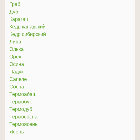
Граб
Дуб
Карагач
Кедр канадский
Кедр сибирский
Липа
Ольха
Орех
Осина
Падук
Сапеле
Сосна
Термоабаш
Термобук
Термодуб
Термососна
Термоясень
Ясень