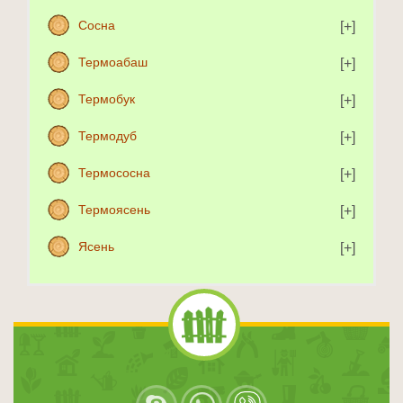
Сосна
Термоабаш
Термобук
Термодуб
Термососна
Термоясень
Ясень