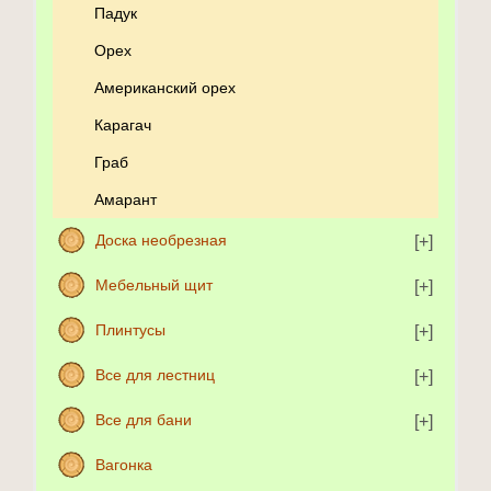
Падук
Орех
Американский орех
Карагач
Граб
Амарант
Доска необрезная
Мебельный щит
Плинтусы
Все для лестниц
Все для бани
Вагонка