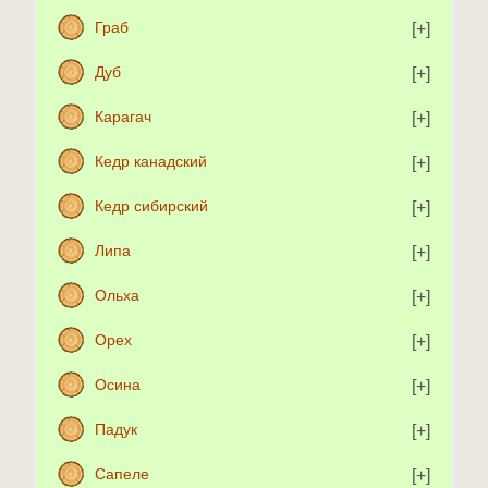
Граб
Дуб
Карагач
Кедр канадский
Кедр сибирский
Липа
Ольха
Орех
Осина
Падук
Сапеле