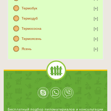
Термобук
Термодуб
Термососна
Термоясень
Ясень
Бесплатный подбор пиломатериалов и консультации