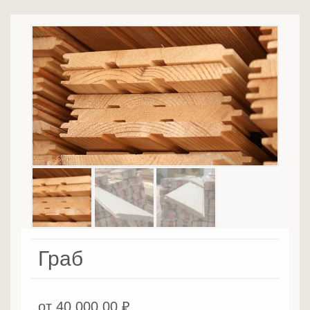
Граб
от
40,000.00
₽