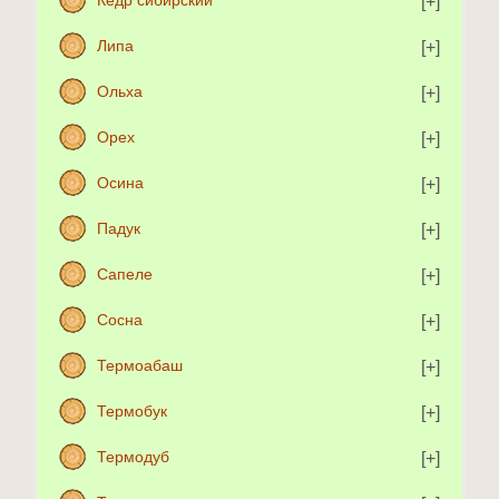
Кедр сибирский
Липа
Ольха
Орех
Осина
Падук
Сапеле
Сосна
Термоабаш
Термобук
Термодуб