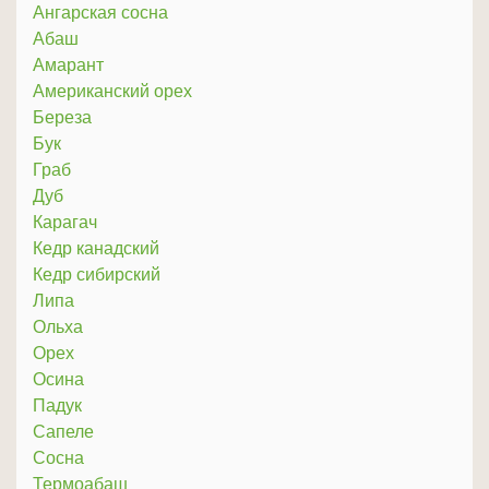
Ангарская сосна
Абаш
Амарант
Американский орех
Береза
Бук
Граб
Дуб
Карагач
Кедр канадский
Кедр сибирский
Липа
Ольха
Орех
Осина
Падук
Сапеле
Сосна
Термоабаш