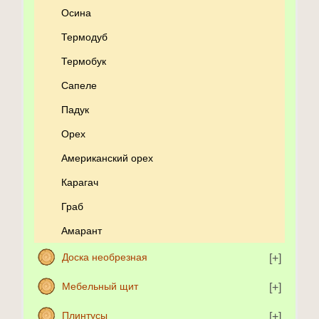
Осина
Термодуб
Термобук
Сапеле
Падук
Орех
Американский орех
Карагач
Граб
Амарант
Доска необрезная
Мебельный щит
Плинтусы