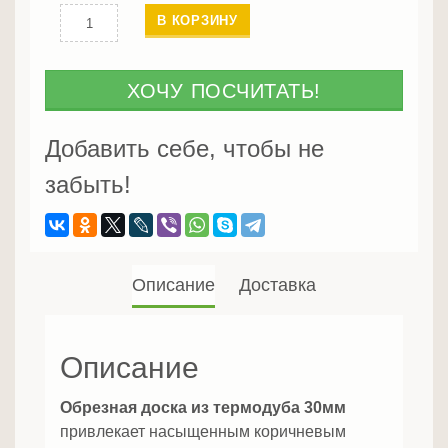
Количество
В КОРЗИНУ
Обрезная
доска
из
ХОЧУ ПОСЧИТАТЬ!
термодуба 30мм
Добавить себе, чтобы не
забыть!
Описание
Доставка
Описание
Обрезная доска из термодуба 30мм
привлекает насыщенным коричневым