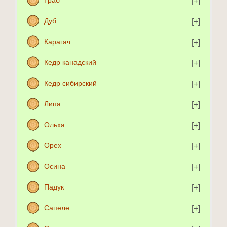
Граб
Дуб
Карагач
Кедр канадский
Кедр сибирский
Липа
Ольха
Орех
Осина
Падук
Сапеле