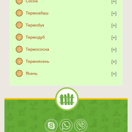
Сосна
Термоабаш
Термобук
Термодуб
Термососна
Термоясень
Ясень