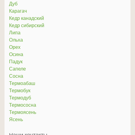
Дуб
Карагач
Кедр канадский
Кедр сибирский
Липа
Ольха
Орех
Осина
Падук
Сапеле
Сосна
Термоабаш
Термобук
Термодуб
Термососна
Термоясень
Ясень