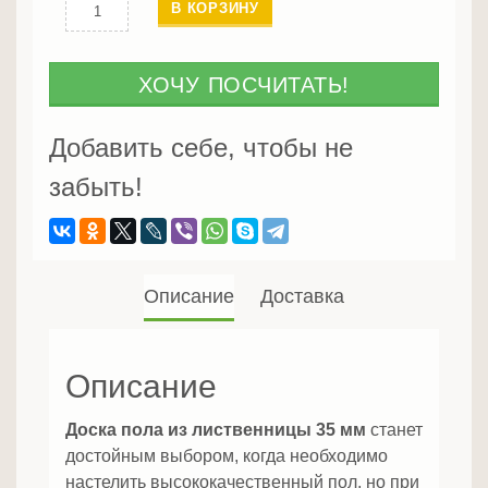
Количество
В КОРЗИНУ
Доска
пола
из
ХОЧУ ПОСЧИТАТЬ!
лиственницы
45
Добавить себе, чтобы не
мм
забыть!
Описание
Доставка
Описание
Доска пола из лиственницы 35 мм
станет
достойным выбором, когда необходимо
настелить высококачественный пол, но при