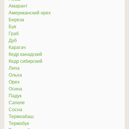
Амарант
Американский орех
Береза
Бук
Граб
Дуб
Карагач
Кедр канадский
Кедр сибирский
Липа
Ольха
Орех
Осина
Падук
Сапеле
Сосна
Термоабаш
Термобук