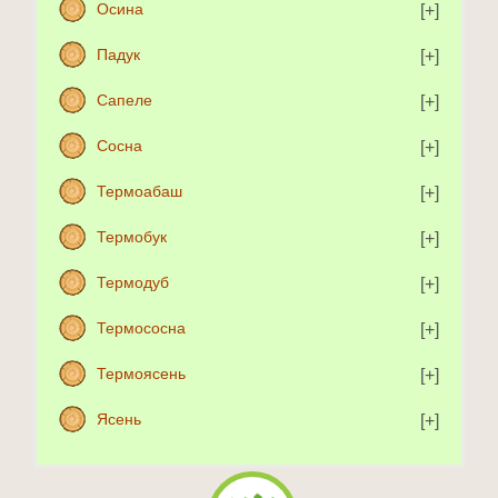
Осина
Падук
Сапеле
Сосна
Термоабаш
Термобук
Термодуб
Термососна
Термоясень
Ясень