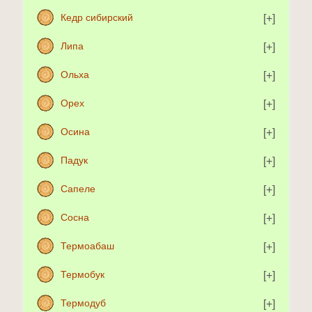
Кедр сибирский
Липа
Ольха
Орех
Осина
Падук
Сапеле
Сосна
Термоабаш
Термобук
Термодуб