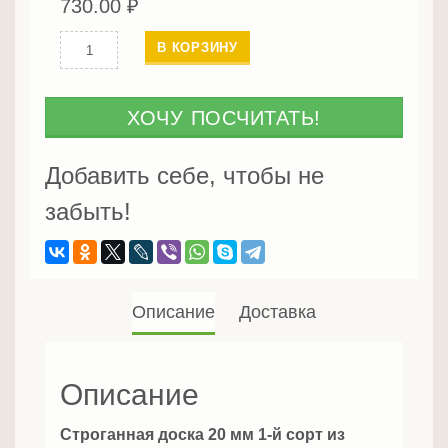
730.00
₽
Количество
В КОРЗИНУ
Строганная
доска
45
ХОЧУ ПОСЧИТАТЬ!
мм
1-
Добавить себе, чтобы не
й
забыть!
сорт
Описание
Доставка
Описание
Строганная доска 20 мм 1-й сорт из