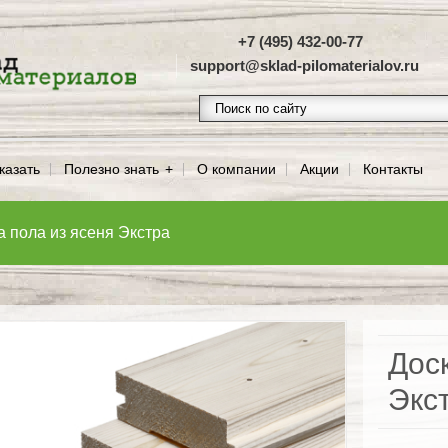
+7 (495) 432-00-77
support@sklad-pilomaterialov.ru
казать
Полезно знать
О компании
Акции
Контакты
а пола из ясеня Экстра
Доск
Экс