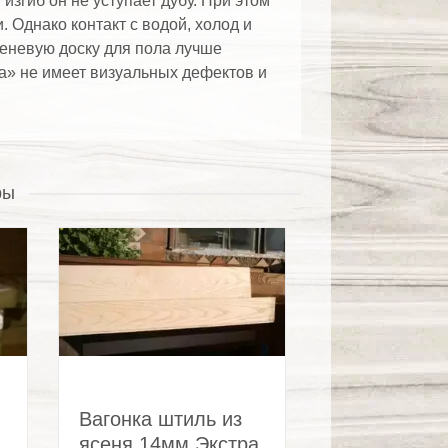
изгиб он не уступает дубу. При этом
 Однако контакт с водой, холод и
еневую доску для пола лучше
а» не имеет визуальных дефектов и
ры
Вагонка штиль из
ясеня 14мм Экстра