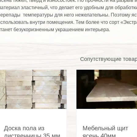
сень тяжел, тверд и износостоек. По прочности на разрыв и 
атериал эластичный, что делает его удобным для обработки.
ерепады температуры для него нежелательны. Поэтому яс
спользовать внутри помещения. Тем более что сорт «Экстр
танет безукоризненным украшением интерьера.
Сопутствующие това
Доска пола из
Мебельный щит
лиственницы 35 мм
ясень 40мм