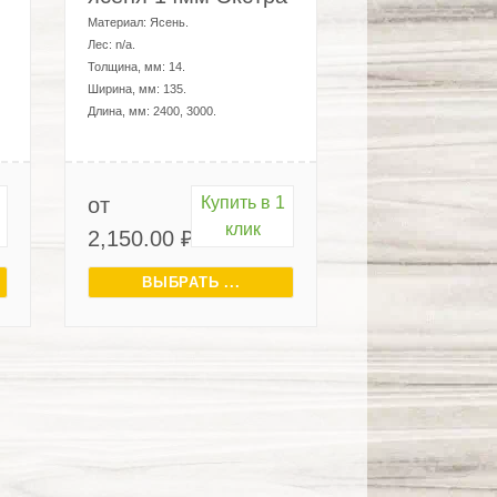
Материал:
Ясень
.
Лес:
n/a
.
Толщина, мм:
14
.
Ширина, мм:
135
.
Длина, мм:
2400, 3000
.
от
Купить в 1
клик
2,150.00
₽
ВЫБРАТЬ ...