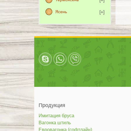
Ясень
Продукция
Имитация бруса
Вагонка штиль
Евровагонка (софтлайн)