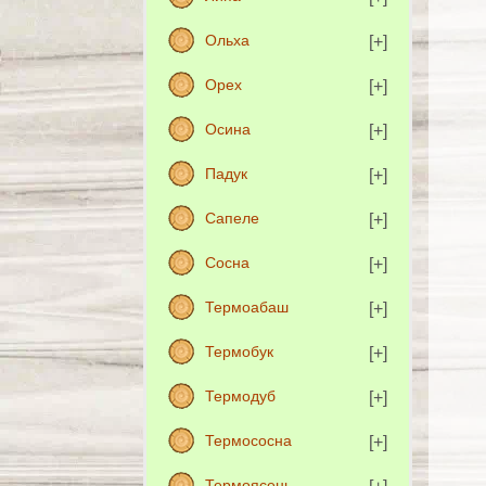
Ольха
Орех
Осина
Падук
Сапеле
Сосна
Термоабаш
Термобук
Термодуб
Термососна
Термоясень