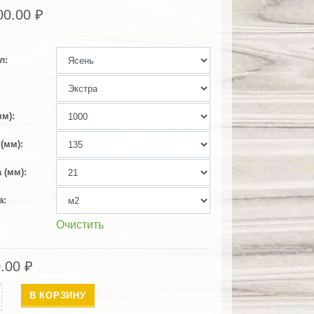
00.00
₽
л
мм)
(мм)
 (мм)
а
Очистить
0.00
₽
ество
В КОРЗИНУ