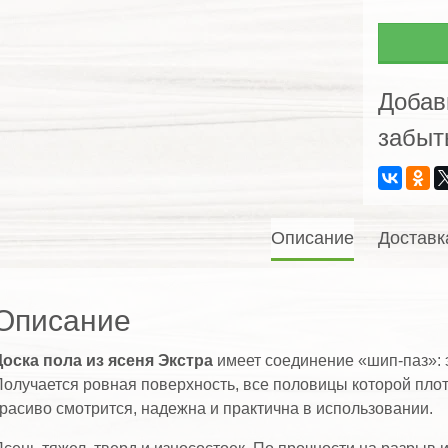
пола
из
ясеня
Экстра
Добав
забыт
Описание
Доставк
Описание
оска пола из ясеня Экстра
имеет соединение «шип-паз»: 
олучается ровная поверхность, все половицы которой плотн
расиво смотрится, надежна и практична в использовании.