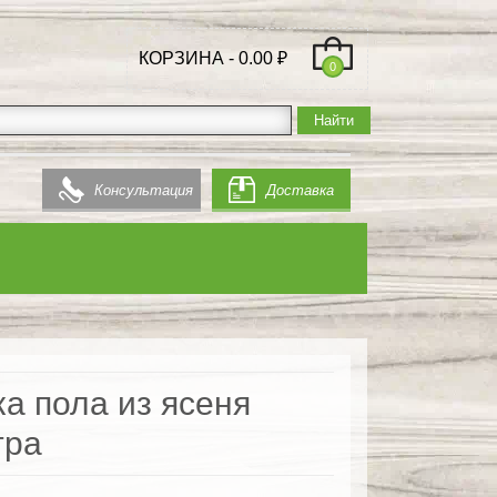
КОРЗИНА -
0.00
₽
0
Консультация
Доставка
а пола из ясеня
тра