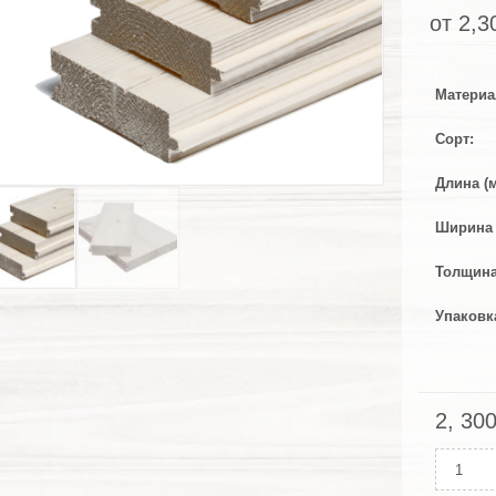
от
2,3
Материа
Сорт
Длина (
Ширина 
Толщина
Упаковк
2, 30
Колич
Доска