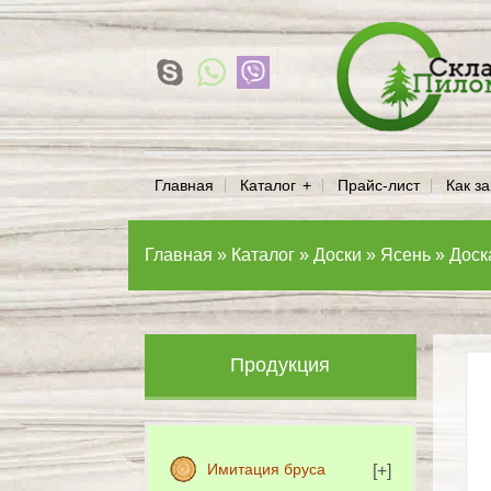
Главная
Каталог
Прайс-лист
Как за
Главная
»
Каталог
»
Доски
»
Ясень
»
Доск
Продукция
Имитация бруса