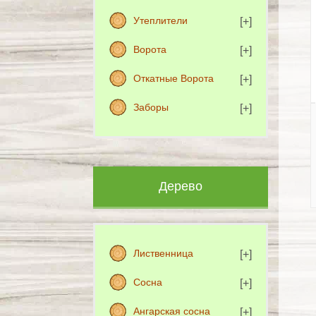
Утеплители
Ворота
Откатные Ворота
Заборы
Дерево
Лиственница
Сосна
Ангарская сосна