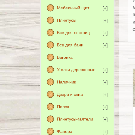
Я
м
Мебельный щит
п
Плинтусы
и
с
Все для лестниц
Все для бани
Вагонка
Уголки деревянные
Наличник
Двери и окна
Полок
Плинтусы-галтели
Фанера