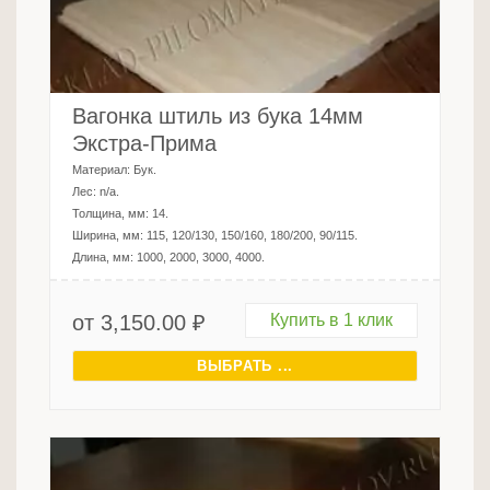
Вагонка штиль из бука 14мм
Экстра-Прима
Материал:
Бук
.
Лес:
n/a
.
Толщина, мм:
14
.
Ширина, мм:
115, 120/130, 150/160, 180/200, 90/115
.
Длина, мм:
1000, 2000, 3000, 4000
.
от
3,150.00
₽
Купить в 1 клик
ВЫБРАТЬ ...