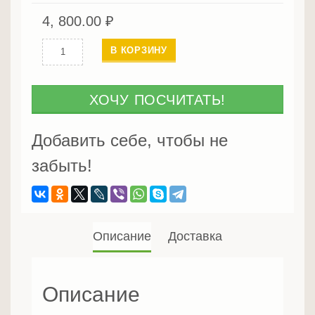
4, 800.00
₽
Количество
В КОРЗИНУ
Европол
из
бука
ХОЧУ ПОСЧИТАТЬ!
21
мм
Добавить себе, чтобы не
сорт
забыть!
Экстра
Описание
Доставка
Описание