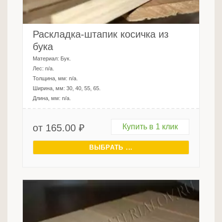
Раскладка-штапик косичка из
бука
Материал:
Бук
.
Лес:
n/a
.
Толщина, мм:
n/a
.
Ширина, мм:
30, 40, 55, 65
.
Длина, мм:
n/a
.
от
165.00
₽
Купить в 1 клик
ВЫБРАТЬ ...