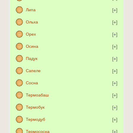
Липа
Ольха
Орех
Осина
Падук
Сапеле
Сосна
Термоабаш
Термобук
Термодуб
Термососна