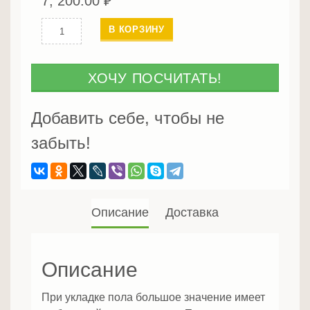
7, 200.00
₽
Количество
В КОРЗИНУ
Европол
из
дуба
ХОЧУ ПОСЧИТАТЬ!
25
мм
Добавить себе, чтобы не
сорт
забыть!
Экстра
Описание
Доставка
Описание
При укладке пола большое значение имеет