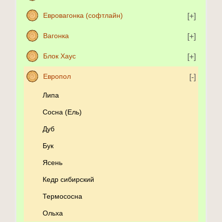
Евровагонка (софтлайн)
Вагонка
Блок Хаус
Европол
Липа
Сосна (Ель)
Дуб
Бук
Ясень
Кедр сибирский
Термососна
Ольха