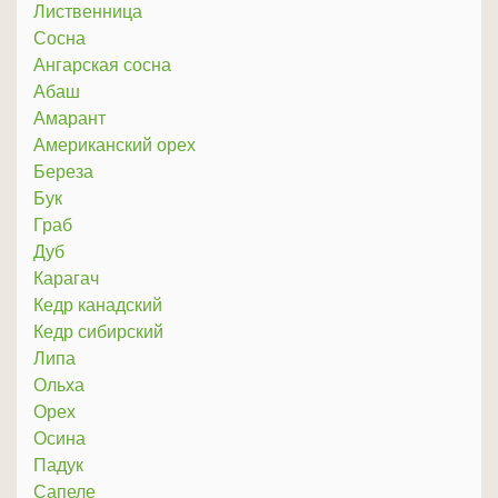
Лиственница
Сосна
Ангарская сосна
Абаш
Амарант
Американский орех
Береза
Бук
Граб
Дуб
Карагач
Кедр канадский
Кедр сибирский
Липа
Ольха
Орех
Осина
Падук
Сапеле