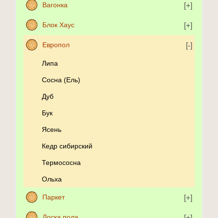
Вагонка
Блок Хаус
Европол
Липа
Сосна (Ель)
Дуб
Бук
Ясень
Кедр сибирский
Термососна
Ольха
Паркет
Доска пола