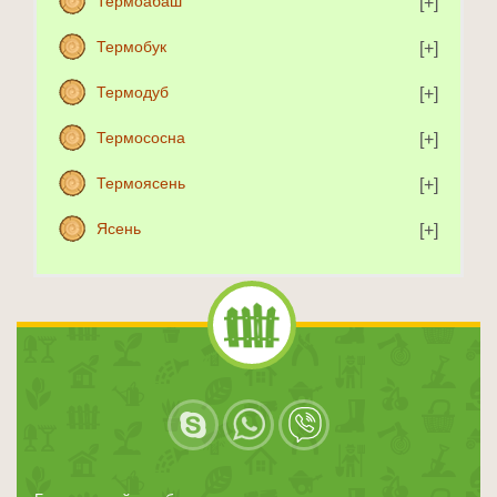
Термоабаш
Термобук
Термодуб
Термососна
Термоясень
Ясень