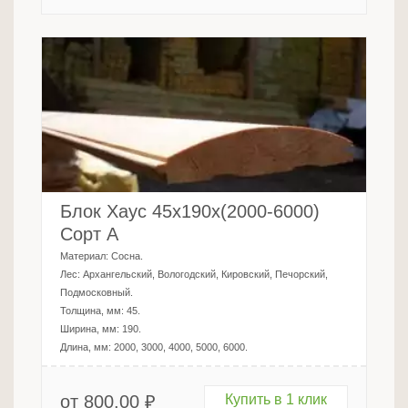
Блок Хаус 45х190х(2000-6000)
Сорт А
Материал:
Сосна
.
Лес:
Архангельский, Вологодский, Кировский, Печорский,
Подмосковный
.
Толщина, мм:
45
.
Ширина, мм:
190
.
Длина, мм:
2000, 3000, 4000, 5000, 6000
.
от
800.00
₽
Купить в 1 клик