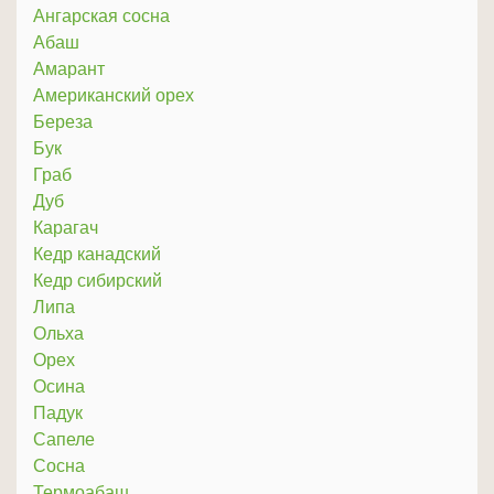
Ангарская сосна
Абаш
Амарант
Американский орех
Береза
Бук
Граб
Дуб
Карагач
Кедр канадский
Кедр сибирский
Липа
Ольха
Орех
Осина
Падук
Сапеле
Сосна
Термоабаш