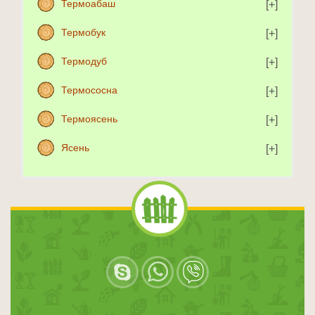
Термоабаш
Термобук
Термодуб
Термососна
Термоясень
Ясень