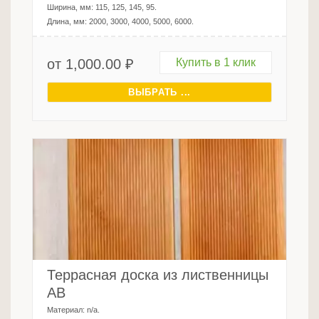
Ширина, мм:
115, 125, 145, 95
.
Длина, мм:
2000, 3000, 4000, 5000, 6000
.
от
1,000.00
₽
Купить в 1 клик
ВЫБРАТЬ ...
Террасная доска из лиственницы
AB
Материал:
n/a
.