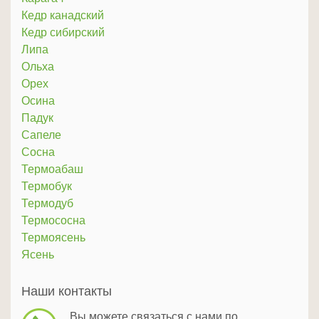
Кедр канадский
Кедр сибирский
Липа
Ольха
Орех
Осина
Падук
Сапеле
Сосна
Термоабаш
Термобук
Термодуб
Термососна
Термоясень
Ясень
Наши контакты
Вы можете связаться с нами по