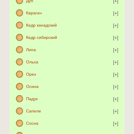
Дуб
Карагач
Кедр канадский
Кедр сибирский
Липа
Ольха
Орех
Осина
Падук
Сапеле
Сосна