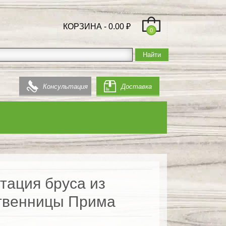
КОРЗИНА -
0.00
₽
0
Консультация
Доставка
тация бруса из
твенницы Прима