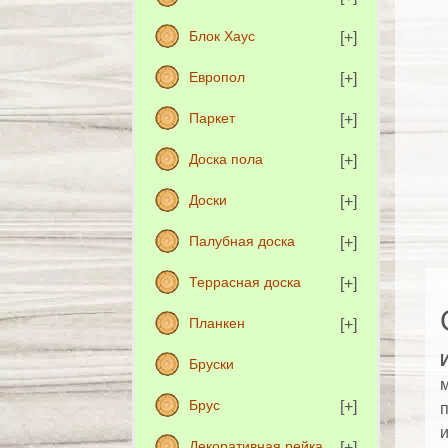
Блок Хаус
Европол
Паркет
Доска пола
Доски
Палубная доска
Террасная доска
Планкен
Бруски
м
Брус
п
Декоративная рейка