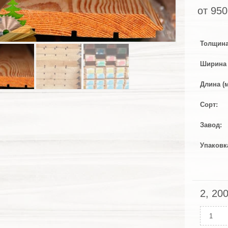
от
950
Толщина
Ширина 
Длина (
Сорт
Завод
Упаковк
2, 20
Колич
Имита