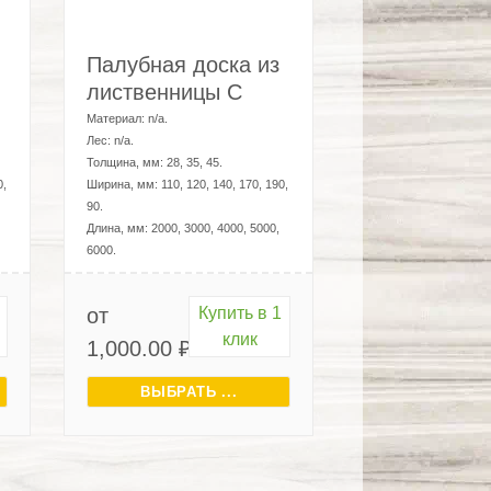
Палубная доска из
лиственницы C
Материал:
n/a
.
Лес:
n/a
.
Толщина, мм:
28, 35, 45
.
0,
Ширина, мм:
110, 120, 140, 170, 190,
90
.
Длина, мм:
2000, 3000, 4000, 5000,
6000
.
от
Купить в 1
клик
1,000.00
₽
ВЫБРАТЬ ...