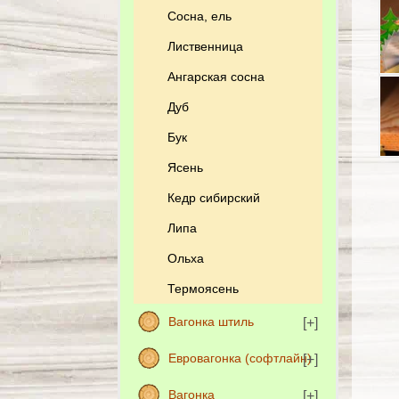
Сосна, ель
Лиственница
Ангарская сосна
Дуб
Бук
Ясень
Кедр сибирский
Липа
Ольха
Термоясень
Вагонка штиль
Евровагонка (софтлайн)
Вагонка