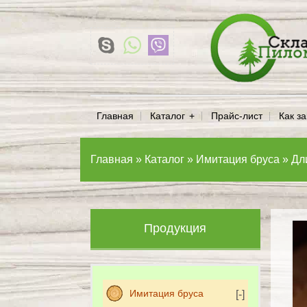
Главная
Каталог
Прайс-лист
Как за
Главная
»
Каталог
»
Имитация бруса
»
Дл
Продукция
Имитация бруса