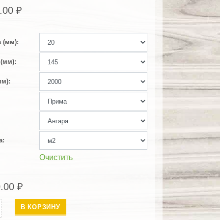
.00
₽
 (мм)
(мм)
мм)
а
Очистить
0.00
₽
ество
В КОРЗИНУ
ция