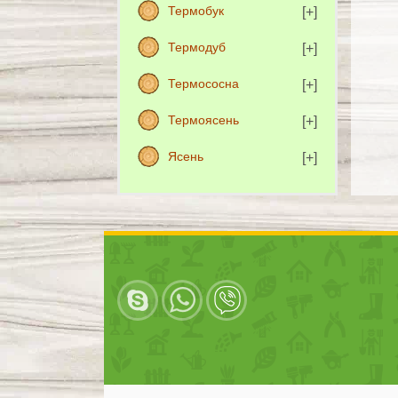
Термобук
Термодуб
Термососна
Термоясень
Ясень