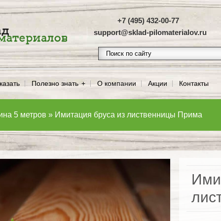
+7 (495) 432-00-77
support@sklad-pilomaterialov.ru
казать
Полезно знать
О компании
Акции
Контакты
ина 5 метров
»
Имитация бруса из лиственницы Прима
Ими
лис