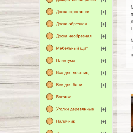
М
Доска строганная
п
д
Доска обрезная
П
Доска необрезная
М
Т
Мебельный щит
Плинтусы
Все для лестниц
Все для бани
Вагонка
Уголки деревянные
Наличник