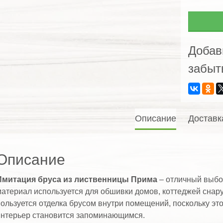
бруса
из
листв
Прима
Добав
забыт
Описание
Доставк
Описание
Имитация бруса из лиственницы Прима
– отличный выбо
атериал используется для обшивки домов, коттеджей снар
ользуется отделка брусом внутри помещений, поскольку эт
интерьер становится запоминающимся.