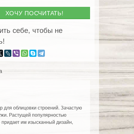
ХОЧУ ПОСЧИТАТЬ!
енницы
ить себе, чтобы не
ь!
а
р для облицовки строений. Зачастую
ужи. Растущей популярностью
о придает им изысканный дизайн,