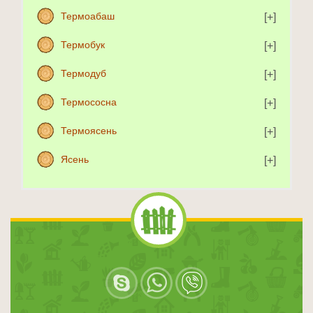
Термоабаш
Термобук
Термодуб
Термососна
Термоясень
Ясень