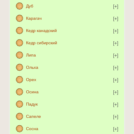
Дуб
Карагач
Кедр канадский
Кедр сибирский
Липа
Ольха
Орех
Осина
Падук
Сапеле
Сосна