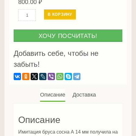
800.00
₽
Количество
В КОРЗИНУ
Имитация
бруса
A
ХОЧУ ПОСЧИТАТЬ!
16
мм
Добавить себе, чтобы не
забыть!
Описание
Доставка
Описание
Имитация бруса сосна А 14 мм получила на