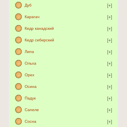
Дуб
Карагач
Кедр канадский
Кедр сибирский
Липа
Ольха
Орех
Осина
Падук
Сапеле
Сосна