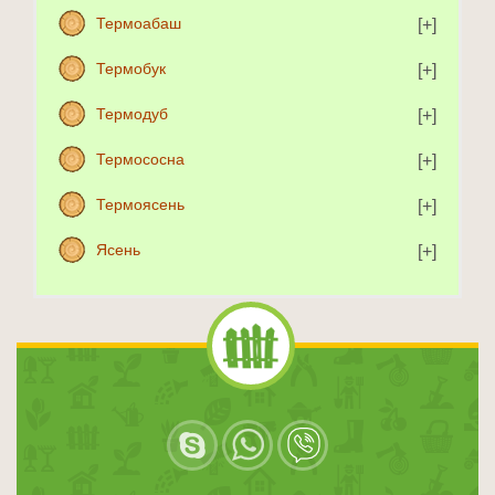
Термоабаш
Термобук
Термодуб
Термососна
Термоясень
Ясень