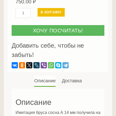
750.00
₽
Количество
В КОРЗИНУ
Имитация
бруса
C
ХОЧУ ПОСЧИТАТЬ!
18
мм
Добавить себе, чтобы не
забыть!
Описание
Доставка
Описание
Имитация бруса сосна А 14 мм получила на