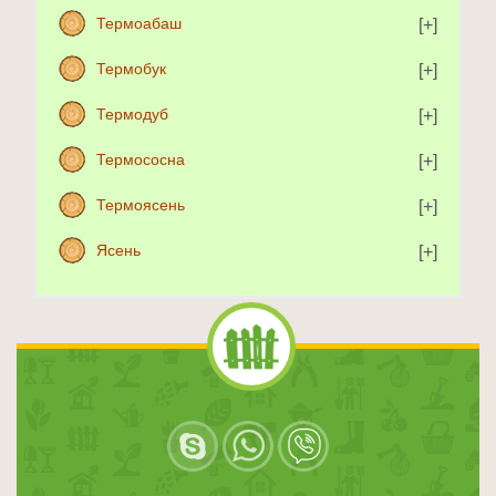
Термоабаш
Термобук
Термодуб
Термососна
Термоясень
Ясень