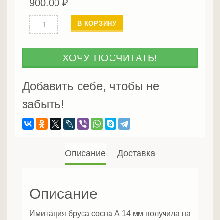
900.00
₽
Количество
В КОРЗИНУ
Имитация
бруса
C
ХОЧУ ПОСЧИТАТЬ!
28
мм
Добавить себе, чтобы не
забыть!
Описание
Доставка
Описание
Имитация бруса сосна А 14 мм получила на