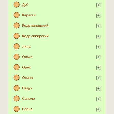
Дуб
Карагач
Кедр канадский
Кедр сибирский
Липа
Ольха
Орех
Осина
Падук
Сапеле
Сосна