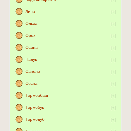
Липа
Ольха
Орех
Осина
Падук
Сапеле
Сосна
Термоабаш
Термобук
Термодуб