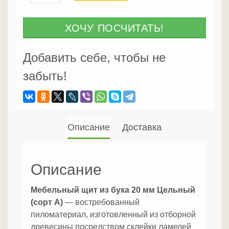
Мебельный
щит
из
ХОЧУ ПОСЧИТАТЬ!
бука
20
Добавить себе, чтобы не
мм
забыть!
Цельный
(сорт
А)
Описание
Доставка
Описание
Мебельный щит из бука 20 мм Цельный
(сорт А)
— востребованный
пиломатериал, изготовленный из отборной
древесины посредством склейки ламелей