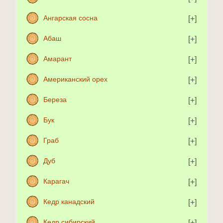
Ангарская сосна
Абаш
Амарант
Американский орех
Береза
Бук
Граб
Дуб
Карагач
Кедр канадский
Кедр сибирский