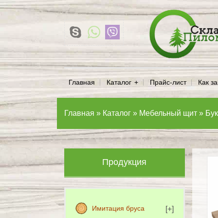
Главная
Каталог
Прайс-лист
Как за
Главная
»
Каталог
»
Мебельный щит
»
Бук
Продукция
Имитация бруса