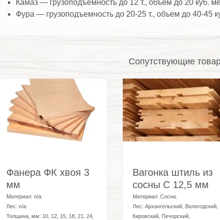
Камаз — грузоподъемность до 12 т., объем до 20 куб. м
Фура — грузоподъемность до 20-25 т., объем до 40-45 к
Сопутствующие това
Фанера ФК хвоя 3
Вагонка штиль из
мм
сосны C 12,5 мм
Материал:
n/a
.
Материал:
Сосна
.
Лес:
n/a
.
Лес:
Архангельский, Вологодский,
Толщина, мм:
10, 12, 15, 18, 21, 24,
Кировский, Печорский,