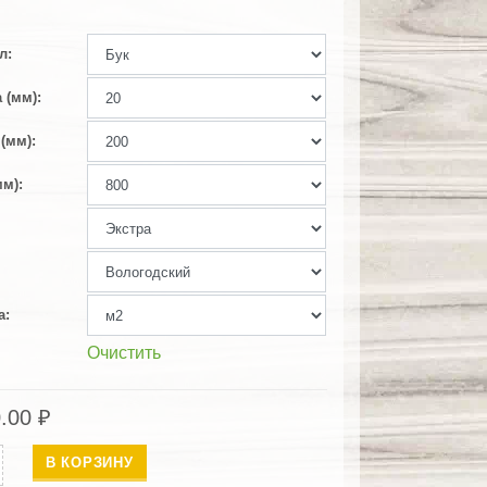
л
 (мм)
(мм)
мм)
а
Очистить
0.00
₽
ество
В КОРЗИНУ
упенок