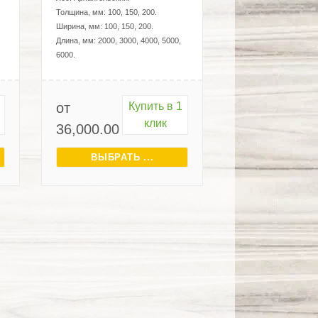
Толщина, мм:
100, 150, 200
.
Ширина, мм:
100, 150, 200
.
Длина, мм:
2000, 3000, 4000, 5000,
6000
.
от
Купить в 1
клик
36,000.00
₽
ВЫБРАТЬ ...