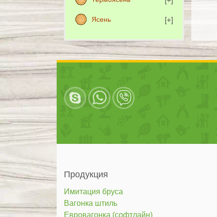
Ясень
Продукция
Имитация бруса
Вагонка штиль
Евровагонка (софтлайн)