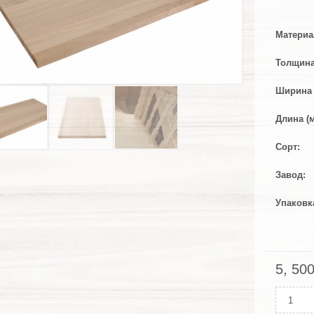
Материа
Толщина
Ширина 
Длина (
Сорт
Завод
Упаковк
5, 50
Колич
Подст