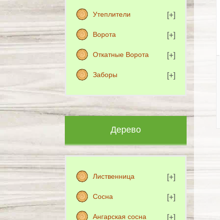
Утеплители
Ворота
Откатные Ворота
Заборы
Дерево
Лиственница
Сосна
Ангарская сосна