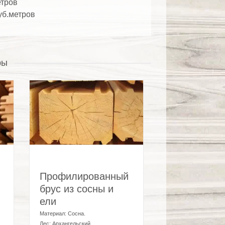
етров
уб.метров
ры
Профилированный
брус из сосны и
ели
Материал:
Сосна
.
Лес:
Архангельский
.