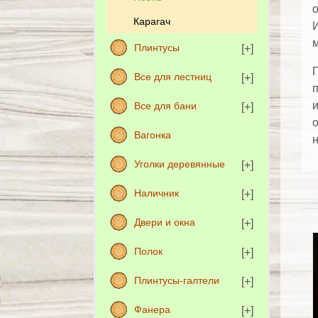
о
Карагач
И
м
Плинтусы
П
Все для лестниц
п
и
Все для бани
о
Вагонка
н
Уголки деревянные
Наличник
Двери и окна
Полок
Плинтусы-галтели
Фанера