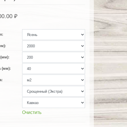
00.00
₽
л
мм)
(мм)
 (мм)
а
Очистить