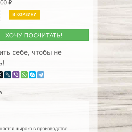
.00
₽
ество
В КОРЗИНУ
ьный
ХОЧУ ПОСЧИТАТЬ!
нный
ить себе, чтобы не
а)
ь!
а
яется широко в производстве