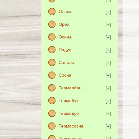
Ольха
Орех
Осина
Падук
Сапеле
Сосна
Термоабаш
Термобук
Термодуб
Термососна
Термоясень