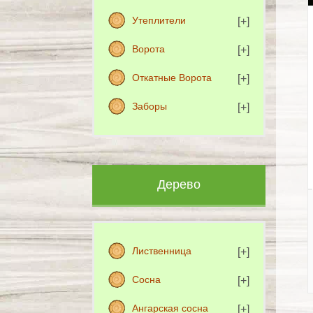
Утеплители
Ворота
Откатные Ворота
Заборы
Дерево
Лиственница
Сосна
Ангарская сосна