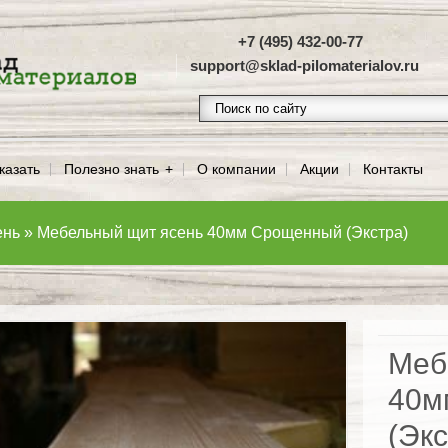
+7 (495) 432-00-77
support@sklad-pilomaterialov.ru
казать
Полезно знать
О компании
Акции
Контакты
ень
»
Мебельный щит ясень 40мм Срощенный (Экстра)
Меб
40м
(Экс