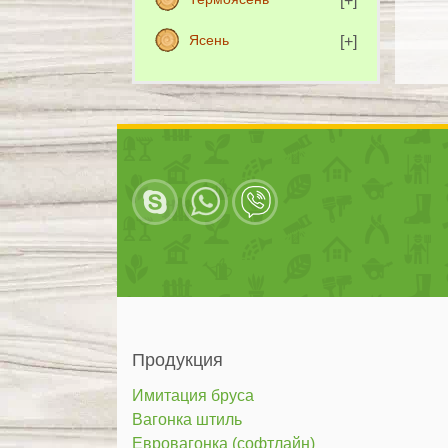
Ясень
Продукция
Имитация бруса
Вагонка штиль
Евровагонка (софтлайн)