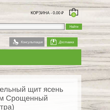
КОРЗИНА -
0.00
₽
0
Консультация
Доставка
ельный щит ясень
м Срощенный
тра)