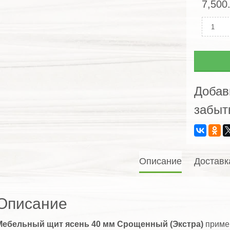
7,500
Колич
Мебел
щит
ясень
40мм
Сроще
Добав
(Экстр
забыт
Описание
Доставк
Описание
Мебельный щит ясень 40 мм Срощенный (Экстра)
примен