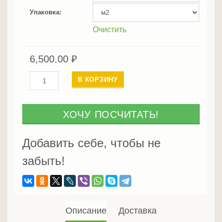
Упаковка
Очистить
6,500.00
₽
Количество
В КОРЗИНУ
Мебельный
щит
20
ХОЧУ ПОСЧИТАТЬ!
мм
Цельный
Добавить себе, чтобы не
(сорт
забыть!
А)
Описание
Доставка