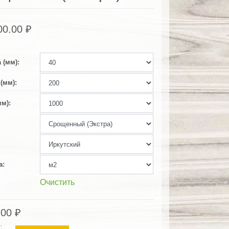
00.00
₽
 (мм)
(мм)
мм)
а
Очистить
.00
₽