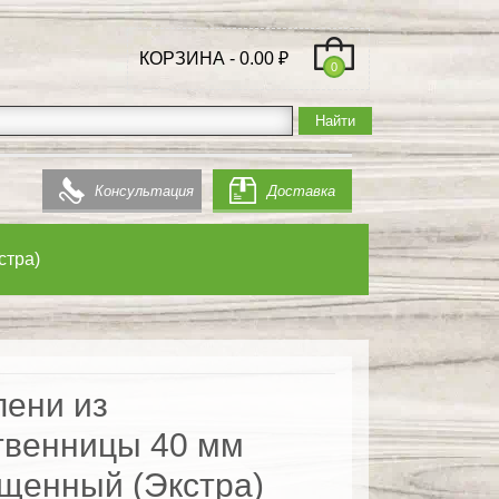
КОРЗИНА -
0.00
₽
0
Консультация
Доставка
стра)
пени из
твенницы 40 мм
щенный (Экстра)