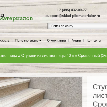
+7 (495) 432-00-77
support@sklad-pilomaterialov.ru
казать
Полезно знать
О компании
Акции
Контакты
ственница
»
Ступени из лиственницы 40 мм Срощенный (Эк
Сту
лис
Сро