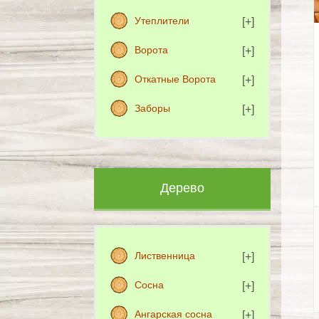
Утеплители
Ворота
Откатные Ворота
Заборы
Дерево
Лиственница
Сосна
Ангарская сосна