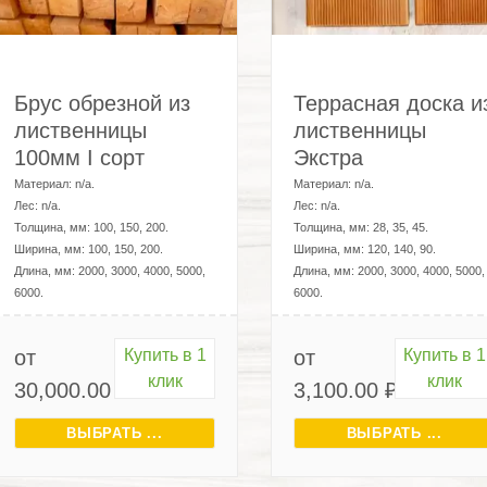
Брус обрезной из
Террасная доска и
лиственницы
лиственницы
100мм I сорт
Экстра
Материал:
n/a
.
Материал:
n/a
.
Лес:
n/a
.
Лес:
n/a
.
Толщина, мм:
100, 150, 200
.
Толщина, мм:
28, 35, 45
.
Ширина, мм:
100, 150, 200
.
Ширина, мм:
120, 140, 90
.
Длина, мм:
2000, 3000, 4000, 5000,
Длина, мм:
2000, 3000, 4000, 5000,
6000
.
6000
.
от
Купить в 1
от
Купить в 1
клик
клик
30,000.00
₽
3,100.00
₽
ВЫБРАТЬ ...
ВЫБРАТЬ ...