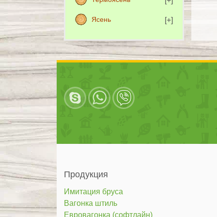
Ясень
Продукция
Имитация бруса
Вагонка штиль
Евровагонка (софтлайн)