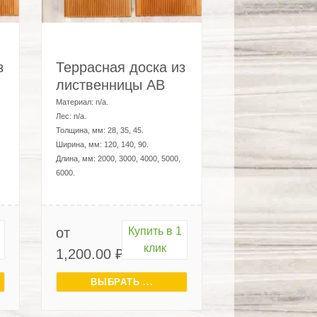
з
Террасная доска из
лиственницы AB
Материал:
n/a
.
Лес:
n/a
.
Толщина, мм:
28, 35, 45
.
Ширина, мм:
120, 140, 90
.
Длина, мм:
2000, 3000, 4000, 5000,
6000
.
от
Купить в 1
клик
1,200.00
₽
ВЫБРАТЬ ...