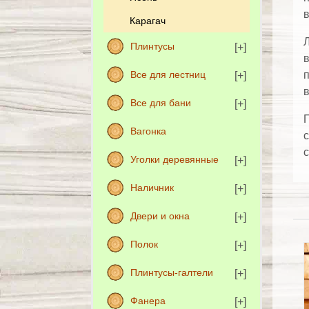
в
Карагач
Л
Плинтусы
в
Все для лестниц
п
в
Все для бани
П
Вагонка
с
с
Уголки деревянные
Наличник
Двери и окна
Полок
Плинтусы-галтели
Фанера