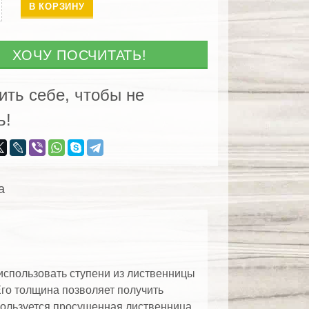
ество
В КОРЗИНУ
ни
енницы
ХОЧУ ПОСЧИТАТЬ!
ить себе, чтобы не
нный
ь!
а)
а
использовать ступени из лиственницы
го толщина позволяет получить
пользуется просушенная лиственница