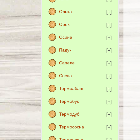
Ольха
Орех
Осина
Падук
Сапеле
Сосна
Термоабаш
Термобук
Термодуб
Термососна
Термоясень