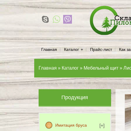
Главная
Каталог
Прайс-лист
Как за
Главная
»
Каталог
»
Мебельный щит
»
Ли
Продукция
Имитация бруса