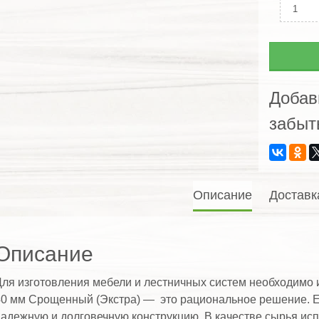
Колич
Ступе
из
листв
40
мм
Добав
Сроще
забыт
(Экстр
Описание
Доставк
Описание
ля изготовления мебели и лестничных систем необходимо 
0 мм Срощенный (Экстра) — это рациональное решение. Е
адежную и долговечную конструкцию. В качестве сырья ис