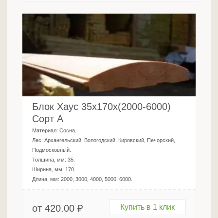
Блок Хаус 35х170х(2000-6000)
Сорт А
Материал:
Сосна
.
Лес:
Архангельский, Вологодский, Кировский, Печорский,
Подмосковный
.
Толщина, мм:
35
.
Ширина, мм:
170
.
Длина, мм:
2000, 3000, 4000, 5000, 6000
.
от
420.00
₽
Купить в 1 клик