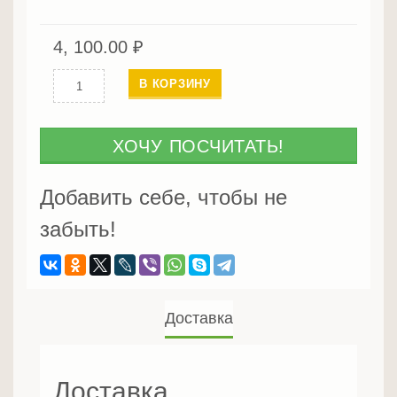
4, 100.00
₽
Количество
В КОРЗИНУ
Тетива
из
лиственницы
ХОЧУ ПОСЧИТАТЬ!
60
мм
Добавить себе, чтобы не
забыть!
Доставка
Доставка