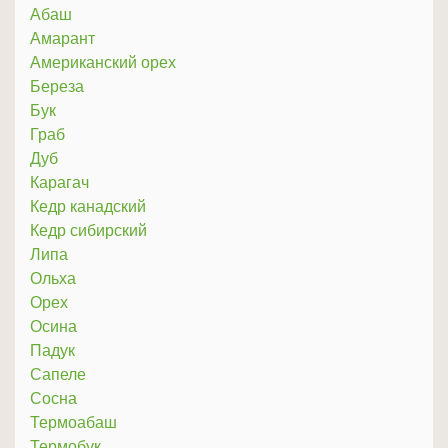
Абаш
Амарант
Американский орех
Береза
Бук
Граб
Дуб
Карагач
Кедр канадский
Кедр сибирский
Липа
Ольха
Орех
Осина
Падук
Сапеле
Сосна
Термоабаш
Термобук