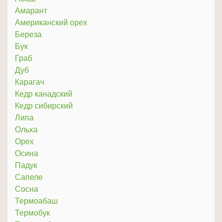
Амарант
Американский орех
Береза
Бук
Граб
Дуб
Карагач
Кедр канадский
Кедр сибирский
Липа
Ольха
Орех
Осина
Падук
Сапеле
Сосна
Термоабаш
Термобук