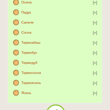
Осина
Падук
Сапеле
Сосна
Термоабаш
Термобук
Термодуб
Термососна
Термоясень
Ясень