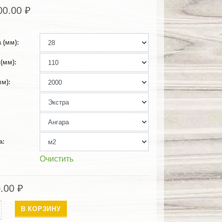
00.00
₽
 (мм)
(мм)
мм)
а
Очистить
0.00
₽
ество
В КОРЗИНУ
ная