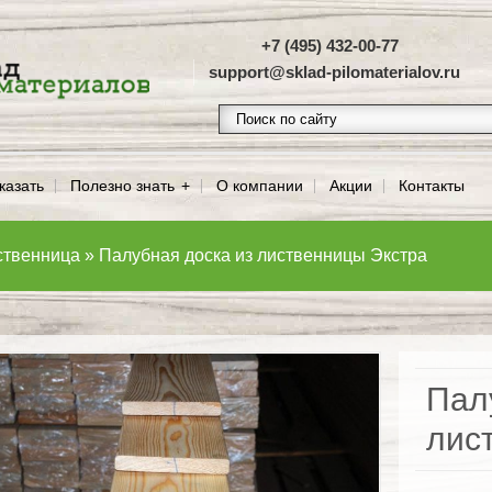
+7 (495) 432-00-77
support@sklad-pilomaterialov.ru
казать
Полезно знать
О компании
Акции
Контакты
ственница
»
Палубная доска из лиственницы Экстра
Пал
лис