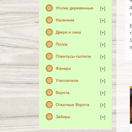
н
д
Уголки деревянные
т
Наличник
В
Двери и окна
т
1
Полок
п
Плинтусы-галтели
Фанера
Утеплители
Ворота
Откатные Ворота
Заборы