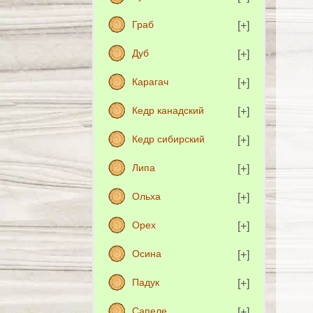
Граб
Дуб
Карагач
Кедр канадский
Кедр сибирский
Липа
Ольха
Орех
Осина
Падук
Сапеле