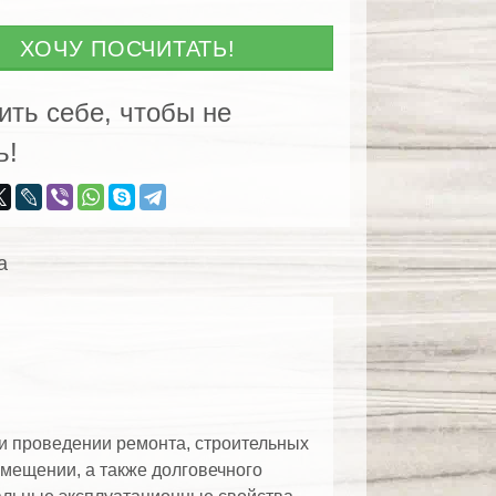
ХОЧУ ПОСЧИТАТЬ!
енницы
ить себе, чтобы не
ь!
а
и проведении ремонта, строительных
омещении, а также долговечного