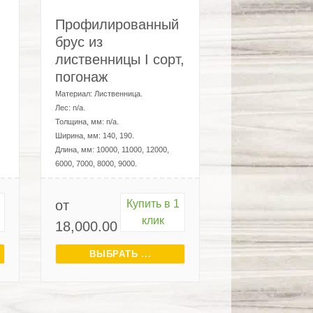
Профилированный
брус из
лиственницы I сорт,
погонаж
Материал:
Лиственница
.
Лес:
n/a
.
Толщина, мм:
n/a
.
Ширина, мм:
140, 190
.
Длина, мм:
10000, 11000, 12000,
6000, 7000, 8000, 9000
.
от
Купить в 1
клик
18,000.00
₽
ВЫБРАТЬ ...