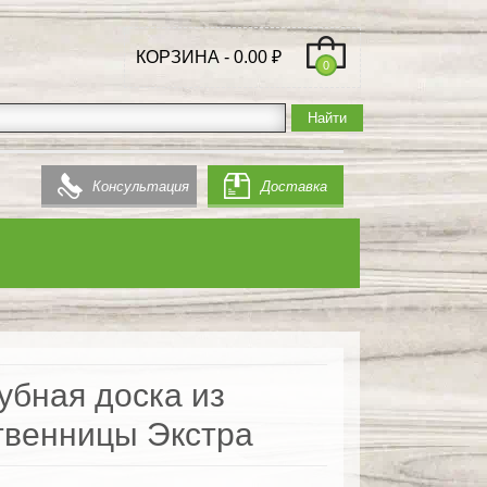
КОРЗИНА -
0.00
₽
0
Консультация
Доставка
убная доска из
твенницы Экстра