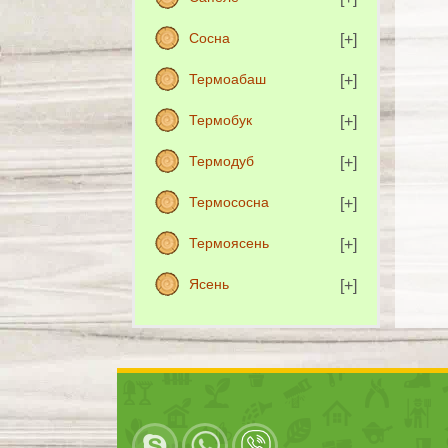
Сосна
Термоабаш
Термобук
Термодуб
Термососна
Термоясень
Ясень