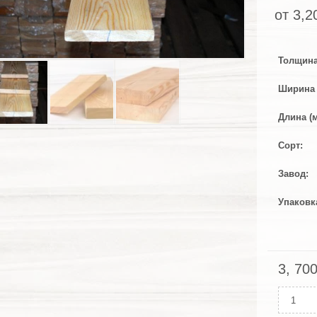
от
3,2
Толщина
Ширина 
Длина (
Сорт
Завод
Упаковк
3, 70
Колич
Палуб