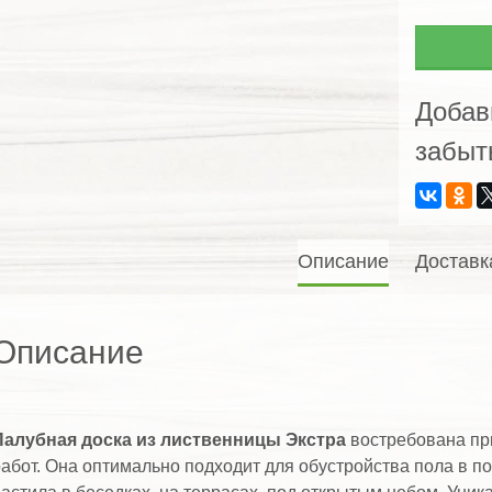
доска
из
листв
Экстра
Добав
забыт
Описание
Доставк
Описание
Палубная доска из лиственницы Экстра
востребована пр
абот. Она оптимально подходит для обустройства пола в п