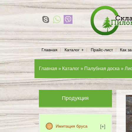
Главная
Каталог
Прайс-лист
Как за
Главная
»
Каталог
»
Палубная доска
»
Ли
Продукция
Имитация бруса