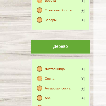
Ворота
Откатные Ворота
Заборы
Дерево
Лиственница
Сосна
Ангарская сосна
Абаш