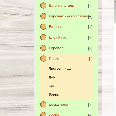
Вагонка штиль
Евровагонка (софтлайн)
Вагонка
Блок Хаус
Европол
Паркет
Лиственница
Дуб
Бук
Ясень
Доска пола
Доски