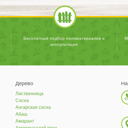
Бесплатный подбор пиломатериалов и
М
консультации
Дерево
На
Лиственница
Сосна
Ангарская сосна
Абаш
Амарант
Американский орех