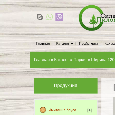
Главная
Каталог
Прайс-лист
Как за
Главная
»
Каталог
»
Паркет
»
Ширина 120
Продукция
Имитация бруса