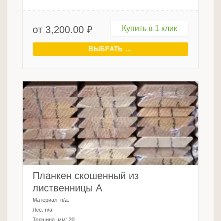
от
3,200.00
₽
Купить в 1 клик
ВЫБРАТЬ ...
Планкен скошенный из
лиственницы A
Материал:
n/a
.
Лес:
n/a
.
Толщина, мм:
20
.