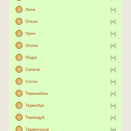
Липа
Ольха
Орех
Осина
Падук
Сапеле
Сосна
Термоабаш
Термобук
Термодуб
Термососна