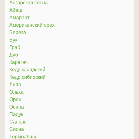
Ангарская сосна
Абаш
Амарант
Американский орех
Береза
Бук
Граб
Дуб
Карагач
Кедр канадский
Кедр сибирский
Липа
Ольха
Орех
Осина
Падук
Сапеле
Сосна
Термоабаш