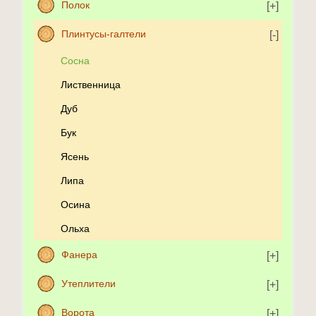
Полок
Плинтусы-галтели
Сосна
Лиственница
Дуб
Бук
Ясень
Липа
Осина
Ольха
Фанера
Утеплители
Ворота