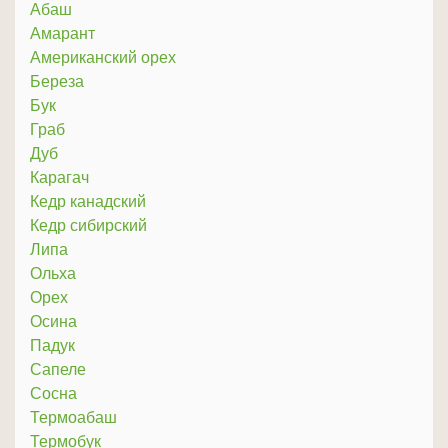
Абаш
Амарант
Американский орех
Береза
Бук
Граб
Дуб
Карагач
Кедр канадский
Кедр сибирский
Липа
Ольха
Орех
Осина
Падук
Сапеле
Сосна
Термоабаш
Термобук