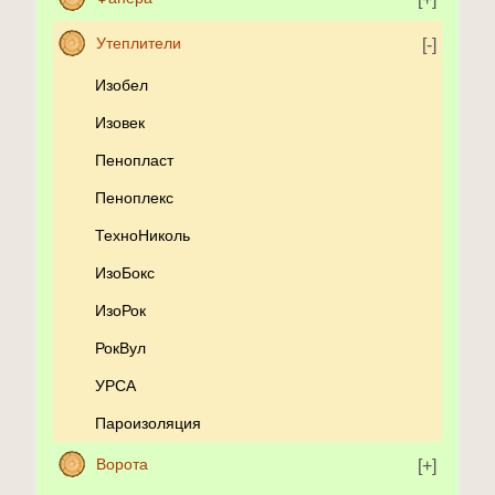
Утеплители
Изобел
Изовек
Пенопласт
Пеноплекс
ТехноНиколь
ИзоБокс
ИзоРок
РокВул
УРСА
Пароизоляция
Ворота