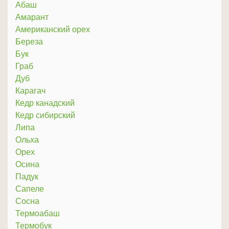
Абаш
Амарант
Американский орех
Береза
Бук
Граб
Дуб
Карагач
Кедр канадский
Кедр сибирский
Липа
Ольха
Орех
Осина
Падук
Сапеле
Сосна
Термоабаш
Термобук