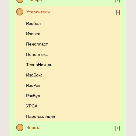
Утеплители
Изобел
Изовек
Пенопласт
Пеноплекс
ТехноНиколь
ИзоБокс
ИзоРок
РокВул
УРСА
Пароизоляция
Ворота