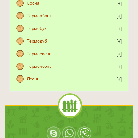
Сосна
Термоабаш
Термобук
Термодуб
Термососна
Термоясень
Ясень