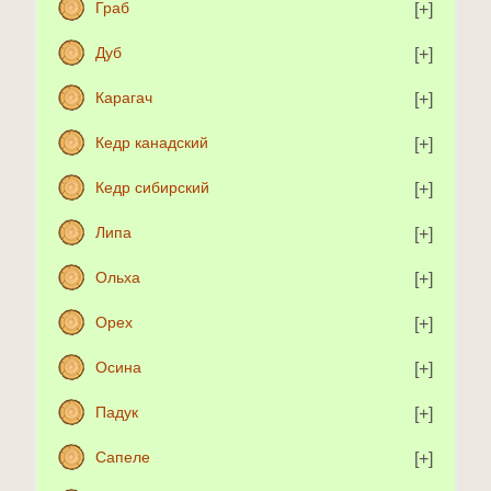
Граб
Дуб
Карагач
Кедр канадский
Кедр сибирский
Липа
Ольха
Орех
Осина
Падук
Сапеле