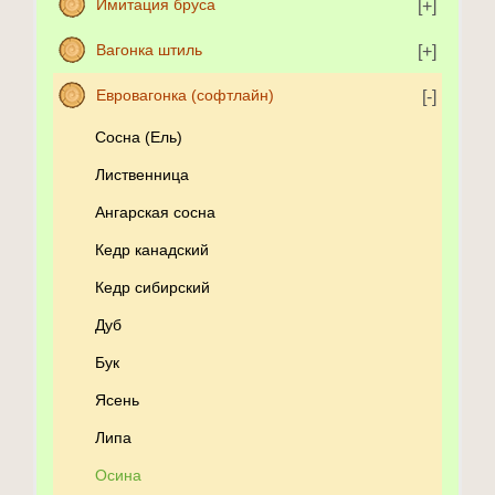
Имитация бруса
Вагонка штиль
Евровагонка (софтлайн)
Сосна (Ель)
Лиственница
Ангарская сосна
Кедр канадский
Кедр сибирский
Дуб
Бук
Ясень
Липа
Осина