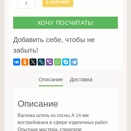
Количество
В КОРЗИНУ
Вагонка
штиль
из
ХОЧУ ПОСЧИТАТЬ!
сосны
A
Добавить себе, чтобы не
14
забыть!
мм
Описание
Доставка
Описание
Вагонка штиль из сосны А 14 мм
востребована в сфере отделочных работ.
Опытные мастера, строители