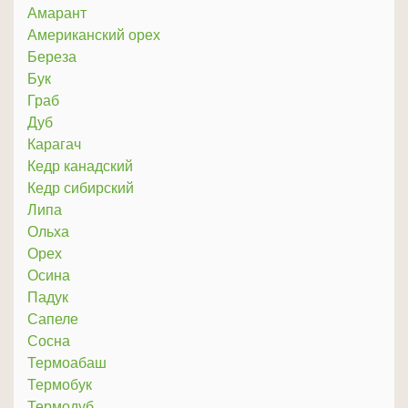
Амарант
Американский орех
Береза
Бук
Граб
Дуб
Карагач
Кедр канадский
Кедр сибирский
Липа
Ольха
Орех
Осина
Падук
Сапеле
Сосна
Термоабаш
Термобук
Термодуб