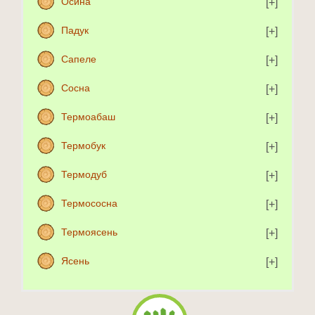
Осина
Падук
Сапеле
Сосна
Термоабаш
Термобук
Термодуб
Термососна
Термоясень
Ясень