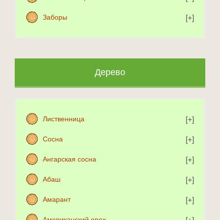
Заборы
Дерево
Лиственница
Сосна
Ангарская сосна
Абаш
Амарант
Американский орех