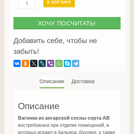
Количество
В КОРЗИНУ
Вагонка
штиль
из
ХОЧУ ПОСЧИТАТЬ!
ангарской
сосны
Добавить себе, чтобы не
AB
забыть!
Описание
Доставка
Описание
Вагонка из ангарской сосны сорта AB
востребована при отделке помещений, в
которых играют в бильярд, боулинг, а также