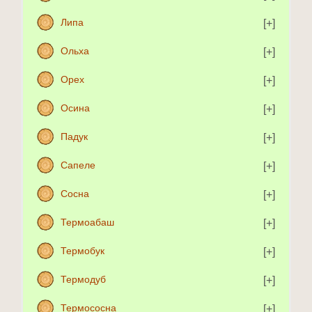
Липа
Ольха
Орех
Осина
Падук
Сапеле
Сосна
Термоабаш
Термобук
Термодуб
Термососна